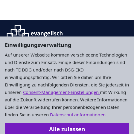
Einwilligungsverwaltung
Auf unserer Webseite kommen verschiedene Technologien
und Dienste zum Einsatz. Einige dieser Einbindungen sind
Impressum
Datenschutz
Cookie-Einstellungen
nach TDDDG und/oder nach DSG-EKD
einwilligungspflichtig. Wir bitten Sie daher um Ihre
Einwilligung zu nachfolgenden Diensten, die Sie jederzeit in
Adresse
unseren
Consent-Management-Einstellungen
mit Wirkung
auf die Zukunft widerrufen können. Weitere Informationen
Rechnungsprüfungsamt der EKHN
über die Verarbeitung Ihrer personenbezogenen Daten
Elisabethenstraße 51
finden Sie in unseren
Datenschutzinformationen
.
64283 Darmstadt
Alle zulassen
Telefon 06151 / 3635-0